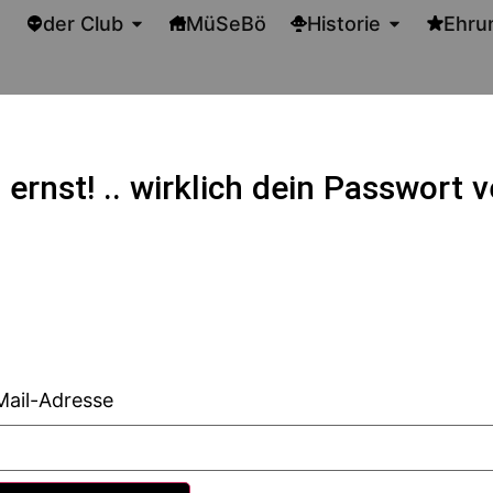
der Club
MüSeBö
Historie
Ehru
 ernst! .. wirklich dein Passwort
Mail-Adresse