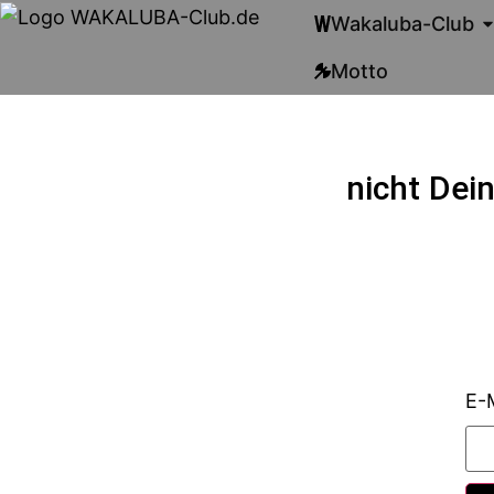
Wakaluba-Club
Motto
nicht Dein
E-