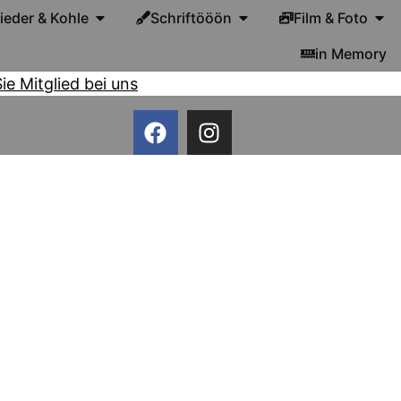
lieder & Kohle
Schriftööön
Film & Foto
in Memory
e Mitglied bei uns